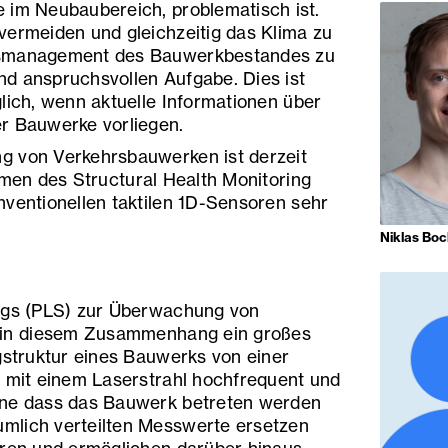
 im Neubaubereich, problematisch ist.
vermeiden und gleichzeitig das Klima zu
gsmanagement des Bauwerkbestandes zu
d anspruchsvollen Aufgabe. Dies ist
lich, wenn aktuelle Informationen über
r Bauwerke vorliegen.
g von Verkehrsbauwerken ist derzeit
hmen des Structural Health Monitoring
nventionellen taktilen 1D-Sensoren sehr
Niklas Bo
ings (PLS) zur Überwachung von
t in diesem Zusammenhang ein großes
agstruktur eines Bauwerks von einer
s mit einem Laserstrahl hochfrequent und
hne dass das Bauwerk betreten werden
mlich verteilten Messwerte ersetzen