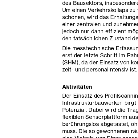
des Bausektors, insbesondere
Um einen Verkehrskollaps zu 
schonen, wird das Erhaltun
einer zentralen und zunehmen
jedoch nur dann effizient mög
den tatsächlichen Zustand de
Die messtechnische Erfassun
erst der letzte Schritt im Ra
(SHM), da der Einsatz von ko
zeit- und personalintensiv ist.
Aktivitäten
Der Einsatz des Profilscann
Infrastrukturbauwerken birg
Potenzial. Dabei wird die Tr
flexiblen Sensorplattform au
berührungslos abgetastet, o
muss. Die so gewonnenen räu