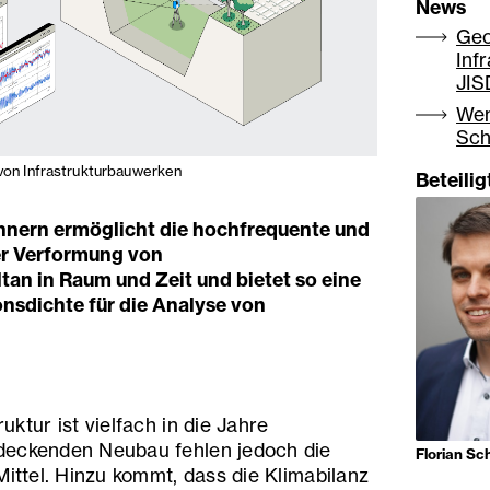
News
Geo
Inf
JI
Wen
Sch
 von Infrastrukturbauwerken
Beteili
annern ermöglicht die hochfrequente und
er Verformung von
tan in Raum und Zeit und bietet so eine
onsdichte für die Analyse von
ktur ist vielfach in die Jahre
deckenden Neubau fehlen jedoch die
Florian Sch
Mittel. Hinzu kommt, dass die Klimabilanz