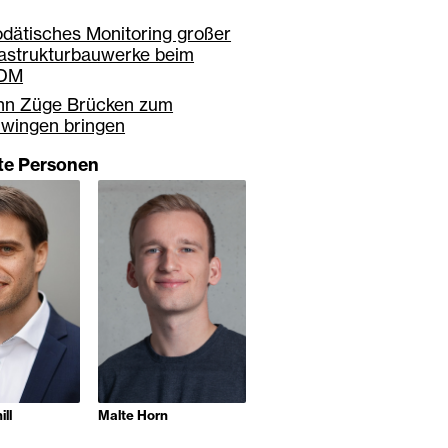
dätisches Monitoring großer
rastrukturbauwerke beim
SDM
n Züge Brücken zum
wingen bringen
gte Personen
ill
Malte Horn