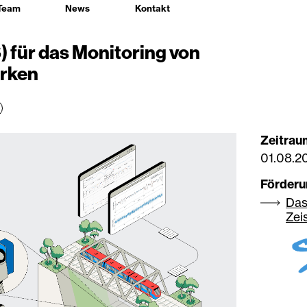
Team
News
Kontakt
) für das Monitoring von
erken
Zeitrau
01.08.2
Förder
Das
Zei