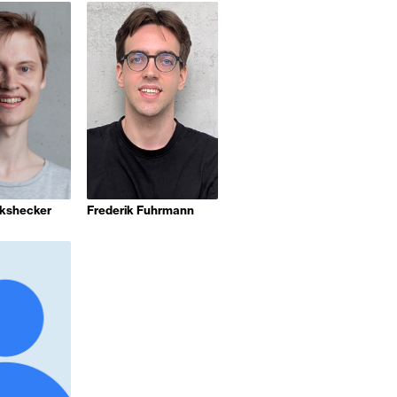
ckshecker
Frederik Fuhrmann