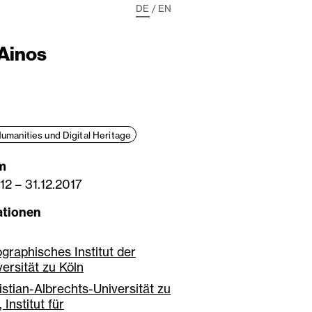
DE
/
EN
 Ainos
Humanities und Digital Heritage
m
12
–
31.12.2017
ationen
graphisches Institut der
versität zu Köln
istian-Albrechts-Universität zu
, Institut für