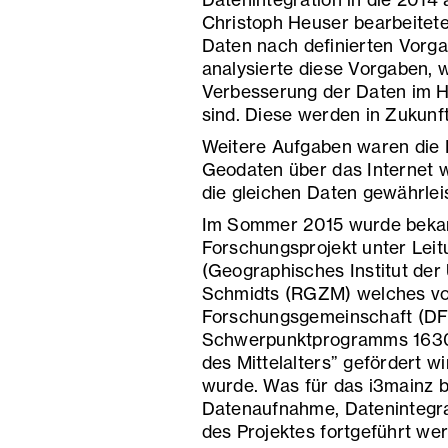
Datenintegration in die 201
Christoph Heuser bearbeitet
Daten nach definierten Vorga
analysierte diese Vorgaben,
Verbesserung der Daten im H
sind. Diese werden in Zukun
Weitere Aufgaben waren die Be
Geodaten über das Internet wo
die gleichen Daten gewährleis
Im Sommer 2015 wurde bekann
Forschungsprojekt unter Leit
(Geographisches Institut der
Schmidts (RGZM) welches vo
Forschungsgemeinschaft (D
Schwerpunktprogramms 1630 
des Mittelalters” gefördert w
wurde. Was für das i3mainz 
Datenaufnahme, Datenintegra
des Projektes fortgeführt we