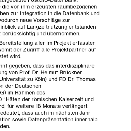
4 aufgebaute PostGIS-Datenbank.
e die von ihm erzeugten raumbezogenen
ben zur Integration in die Datenbank und
 wodurch neue Vorschläge zur
inblick auf Langzeitnutzung entstanden
ft berücksichtig und übernommen.
reitstellung aller im Projekt erfassten
mit der Zugriff alle Projektpartner auf
tet wird.
t gegeben, dass das interdisziplinäre
ung von Prof. Dr. Helmut Brückner
 Universität zu Köln) und PD Dr. Thomas
n der Deutschen
FG) im Rahmen des
“Häfen der römischen Kaiserzeit und
ird, für weitere 18 Monate verlängert
bedeutet, dass auch im nächsten Jahr
tion sowie Datenpräsentation innerhalb
rden.