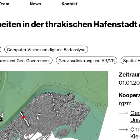
Team
News
Kontakt
iten in der thrakischen Hafenstadt
Computer Vision und digitale Bildanalyse
turen und Geo-Government
Geovisualisierung und AR/VR
Spatial 
Zeitrau
01.01.20
Kooper
rgzm
Geo
Uni
Chr
Kiel