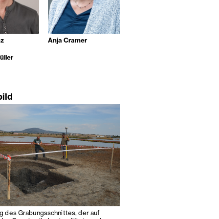
nz
Anja Cramer
ller
bild
 des Grabungsschnittes, der auf