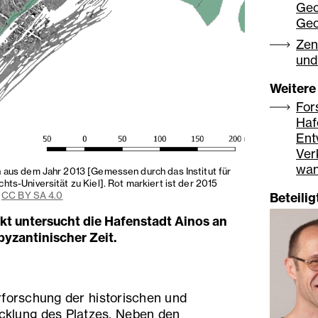
Geo
Geo
Zen
und
Weitere
For
Haf
Ent
Ver
wan
 aus dem Jahr 2013 [Gemessen durch das Institut für
ts-Universität zu Kiel]. Rot markiert ist der 2015
,
CC BY SA 4.0
Beteili
t untersucht die Hafenstadt Ainos an
byzantinischer Zeit.
 Erforschung der historischen und
cklung des Platzes. Neben den