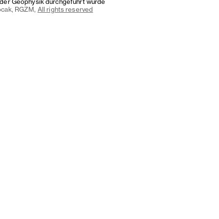
der Geophysik durchgeführt wurde
ocak, RGZM,
All rights reserved