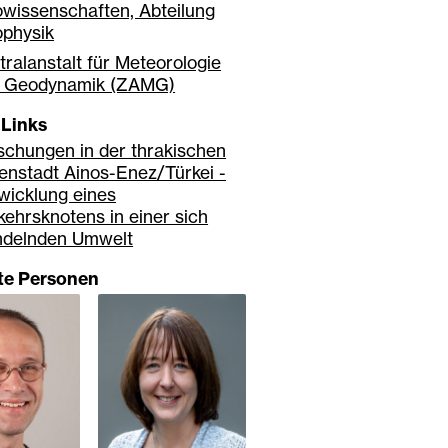
wissenschaften, Abteilung
physik
tralanstalt für Meteorologie
 Geodynamik (ZAMG)
 Links
schungen in der thrakischen
enstadt Ainos-Enez/Türkei -
wicklung eines
kehrsknotens in einer sich
delnden Umwelt
gte Personen