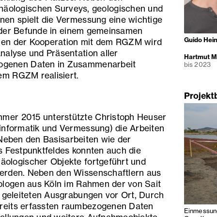
äologischen Surveys, geologischen und
nen spielt die Vermessung eine wichtige
 der Befunde in einem gemeinsamen
Guido Hei
men der Kooperation mit dem RGZM wird
nalyse und Präsentation aller
Hartmut Mü
ogenen Daten in Zusammenarbeit
bis 2023
m RGZM realisiert.
Projekt
mer 2015 unterstützte Christoph Heuser
informatik und Vermessung) die Arbeiten
 Neben den Basisarbeiten wie der
s Festpunktfeldes konnten auch die
äologischer Objekte fortgeführt und
erden. Neben den Wissenschaftlern aus
logen aus Köln im Rahmen der von Sait
) geleiteten Ausgrabungen vor Ort, Durch
reits erfassten raumbezogenen Daten
Einmessung