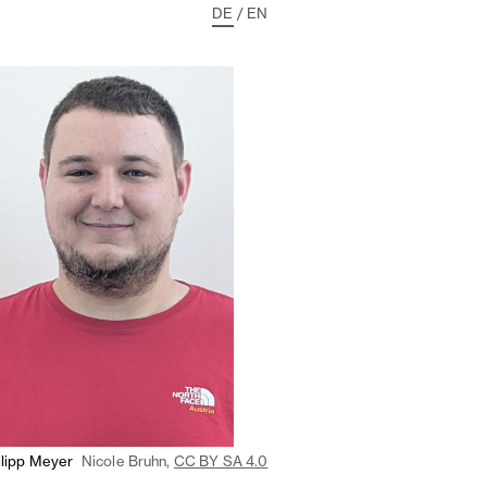
DE
/
EN
ilipp Meyer
Nicole Bruhn,
CC BY SA 4.0