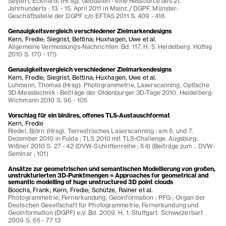
Seyfert, Eckhardt (Hrsg). Geodaten - eine Ressource des 21.
Jahrhunderts : 13. - 15. April 2011 in Mainz / DGPF. Münster:
Geschäftsstelle der DGPF c/o EFTAS 2011 S. 409 - 418
Genauigkeitsvergleich verschiedener Zielmarkendesigns
Kern, Fredie; Siegrist, Bettina; Huxhagen, Uwe et al.
Allgemeine Vermessungs-Nachrichten. Bd. 117. H. 5. Heidelberg: Hüthig
2010 S. 170 - 175
Genauigkeitsvergleich verschiedener Zielmarkendesigns
Kern, Fredie; Siegrist, Bettina; Huxhagen, Uwe et al.
Luhmann, Thomas (Hrsg). Photogrammetrie, Laserscanning, Optische
3D-Messtechnik : Beiträge der Oldenburger 3D-Tage 2010. Heidelberg:
Wichmann 2010 S. 96 - 105
Vorschlag für ein binäres, offenes TLS-Austauschformat
Kern, Fredie
Riedel, Björn (Hrsg). Terrestrisches Laserscanning : am 6. und 7.
Dezember 2010 in Fulda ; TLS 2010 mit TLS-Challenge. Augsburg:
Wißner 2010 S. 27 - 42 (DVW-Schriftenreihe ; 64) (Beiträge zum .. DVW-
Seminar ; 101)
Ansätze zur geometrischen und semantischen Modellierung von großen,
unstrukturierten 3D-Punktmengen = Approaches for geometrical and
semantic modelling of huge unstructured 3D point clouds
Boochs, Frank; Kern, Fredie; Schütze, Rainer et al.
Photogrammetrie, Fernerkundung, Geoinformation : PFG ; Organ der
Deutschen Gesellschaft für Photogrammetrie, Fernerkundung und
Geoinformation (DGPF) e.V. Bd. 2009. H. 1. Stuttgart: Schweizerbart
2009 S. 65 - 77 13