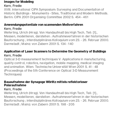
Images for Modeling
Kern, Fredie
XVIII. International CIPA Symposium: Surveying and Documentation of
Historic Buildings - Monuments - Sites, Traditional and Modern Methods.
Berlin: CIPA 2001 Organising Committee 2002 S. 454 - 461
Anwendungspotentiale von scannenden Meßverfahren
Kern, Fredie
Weferling, Ulrich (Hrsg). Von Handaufmaß bis High Tech, Teil: [1].,
Messen, modellieren, darstellen : Aufnahmeverfahren in der historischen
Bauforschung ; interdisziplinäres Kolloquium vom 23. - 26. Februar 2000.
Darmstadt ; Mainz: von Zabern 2001 S. 134 - 140
Application of Laser Scanners to Determine the Geometry of Buildings
Kern, Fredie
Optical 3-D measurement techniques V: Applications in manufacturing,
quality control, robotics, navigation, mobile mapping, medical imaging
and animation. Wien: Technische Universität Wien 2001 S. 41 - 48
(Proceedings of the 5th Conference on Optical 3-D Measurement
Techniques)
Bauaufnahme der Synagoge Wörlitz mittels reflektorloser
Polaraufnahme
Kern, Fredie
Weferling, Ulrich (Hrsg). Von Handaufmaß bis High Tech, Teil: [1].,
Messen, modellieren, darstellen : Aufnahmeverfahren in der historischen
Bauforschung ; interdisziplinäres Kolloquium vom 23. - 26. Februar 2000.
Darmstadt ; Mainz: von Zabern 2001 S. 198 - 205