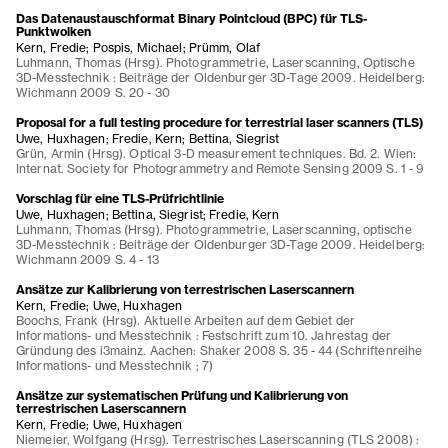
Das Datenaustauschformat Binary Pointcloud (BPC) für TLS-
Punktwolken
Kern, Fredie; Pospis, Michael; Prümm, Olaf
Luhmann, Thomas (Hrsg). Photogrammetrie, Laserscanning, Optische
3D-Messtechnik : Beiträge der Oldenburger 3D-Tage 2009. Heidelberg:
Wichmann 2009 S. 20 - 30
Proposal for a full testing procedure for terrestrial laser scanners (TLS)
Uwe, Huxhagen; Fredie, Kern; Bettina, Siegrist
Grün, Armin (Hrsg). Optical 3-D measurement techniques. Bd. 2. Wien:
Internat. Society for Photogrammetry and Remote Sensing 2009 S. 1 - 9
Vorschlag für eine TLS-Prüfrichtlinie
Uwe, Huxhagen; Bettina, Siegrist; Fredie, Kern
Luhmann, Thomas (Hrsg). Photogrammetrie, Laserscanning, optische
3D-Messtechnik : Beiträge der Oldenburger 3D-Tage 2009. Heidelberg:
Wichmann 2009 S. 4 - 13
Ansätze zur Kalibrierung von terrestrischen Laserscannern
Kern, Fredie; Uwe, Huxhagen
Boochs, Frank (Hrsg). Aktuelle Arbeiten auf dem Gebiet der
Informations- und Messtechnik : Festschrift zum 10. Jahrestag der
Gründung des i3mainz. Aachen: Shaker 2008 S. 35 - 44 (Schriftenreihe
Informations- und Messtechnik ; 7)
Ansätze zur systematischen Prüfung und Kalibrierung von
terrestrischen Laserscannern
Kern, Fredie; Uwe, Huxhagen
Niemeier, Wolfgang (Hrsg). Terrestrisches Laserscanning (TLS 2008) :