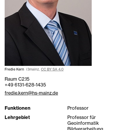
Fredie Kern
i3mainz,
CC BY SA 4.0
Raum C2.15
+49 6131-628-1435
fredie.kern@hs-mainz.de
Funktionen
Professor
Lehrgebiet
Professor für
Geoinformatik
Bildverarbeitung