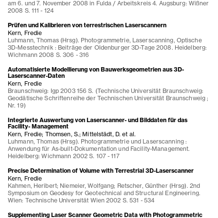
am 6. und 7. November 2008 in Fulda / Arbeitskreis 4. Augsburg: Wißner
2008 S. 111 - 124
Prüfen und Kalibrieren von terrestrischen Laserscannern
Kern, Fredie
Luhmann, Thomas (Hrsg). Photogrammetrie, Laserscanning, Optische
3D-Messtechnik : Beiträge der Oldenburger 3D-Tage 2008. Heidelberg:
Wichmann 2008 S. 306 - 316
Automatisierte Modellierung von Bauwerksgeometrien aus 3D-
Laserscanner-Daten
Kern, Fredie
Braunschweig: Igp 2003 156 S. (Technische Universität Braunschweig:
Geodätische Schriftenreihe der Technischen Universität Braunschweig ;
Nr. 19)
Integrierte Auswertung von Laserscanner- und Bilddaten für das
Facility- Management
Kern, Fredie; Thomsen, S.; Mittelstädt, D. et al.
Luhmann, Thomas (Hrsg). Photogrammetrie und Laserscanning :
Anwendung für As-built-Dokumentation und Facility-Management.
Heidelberg: Wichmann 2002 S. 107 - 117
Precise Determination of Volume with Terrestrial 3D-Laserscanner
Kern, Fredie
Kahmen, Heribert; Niemeier, Wolfgang; Retscher, Günther (Hrsg). 2nd
Symposium on Geodesy for Geotechnical and Structural Engineering.
Wien: Technische Universität Wien 2002 S. 531 - 534
Supplementing Laser Scanner Geometric Data with Photogrammetric