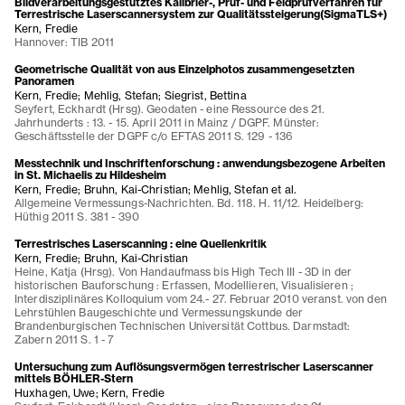
Bildverarbeitungsgestütztes Kalibrier-, Prüf- und Feldprüfverfahren für
Terrestrische Laserscannersystem zur Qualitätssteigerung(SigmaTLS+)
Kern, Fredie
Hannover: TIB 2011
Geometrische Qualität von aus Einzelphotos zusammengesetzten
Panoramen
Kern, Fredie; Mehlig, Stefan; Siegrist, Bettina
Seyfert, Eckhardt (Hrsg). Geodaten - eine Ressource des 21.
Jahrhunderts : 13. - 15. April 2011 in Mainz / DGPF. Münster:
Geschäftsstelle der DGPF c/o EFTAS 2011 S. 129 - 136
Messtechnik und Inschriftenforschung : anwendungsbezogene Arbeiten
in St. Michaelis zu Hildesheim
Kern, Fredie; Bruhn, Kai-Christian; Mehlig, Stefan et al.
Allgemeine Vermessungs-Nachrichten. Bd. 118. H. 11/12. Heidelberg:
Hüthig 2011 S. 381 - 390
Terrestrisches Laserscanning : eine Quellenkritik
Kern, Fredie; Bruhn, Kai-Christian
Heine, Katja (Hrsg). Von Handaufmass bis High Tech III - 3D in der
historischen Bauforschung : Erfassen, Modellieren, Visualisieren ;
Interdisziplinäres Kolloquium vom 24.- 27. Februar 2010 veranst. von den
Lehrstühlen Baugeschichte und Vermessungskunde der
Brandenburgischen Technischen Universität Cottbus. Darmstadt:
Zabern 2011 S. 1 - 7
Untersuchung zum Auflösungsvermögen terrestrischer Laserscanner
mittels BÖHLER-Stern
Huxhagen, Uwe; Kern, Fredie