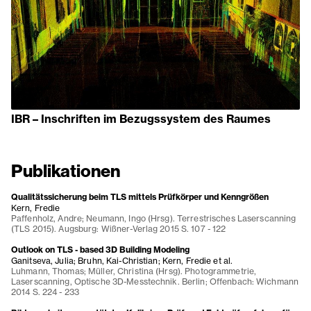
IBR – Inschriften im Bezugssystem des Raumes
Publikationen
Qualitätssicherung beim TLS mittels Prüfkörper und Kenngrößen
Kern, Fredie
Paffenholz, Andre; Neumann, Ingo (Hrsg). Terrestrisches Laserscanning
(TLS 2015). Augsburg: Wißner-Verlag 2015 S. 107 - 122
Outlook on TLS - based 3D Building Modeling
Ganitseva, Julia; Bruhn, Kai-Christian; Kern, Fredie et al.
Luhmann, Thomas; Müller, Christina (Hrsg). Photogrammetrie,
Laserscanning, Optische 3D-Messtechnik. Berlin; Offenbach: Wichmann
2014 S. 224 - 233