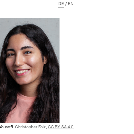
DE
/
EN
Yousefi
Christopher Folz,
CC BY SA 4.0