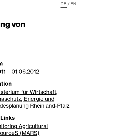
DE
/
EN
ung von
m
011
–
01.06.2012
tion
isterium für Wirtschaft,
maschutz, Energie und
desplanung Rheinland-Pfalz
 Links
itoring Agricultural
ourceS (MARS)