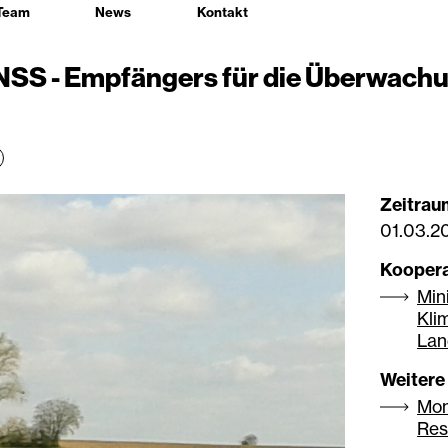
Team
News
Kontakt
GNSS - Empfängers für die Überwach
Zeitrau
01.03.2
Koopera
Min
Kli
Lan
Weitere
Mon
Res