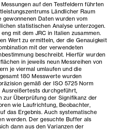
e Messungen auf den Testfeldern führten
stleistungszentrums Ländlicher Raum
Die gewonnenen Daten wurden vom
lichen statistischen Analyse unterzogen.
z eng mit dem JRC in Italien zusammen.
inen Wert zu ermitteln, der die Genauigkeit
ombination mit der verwendeten
bestimmung beschreibt. Hierfür wurden
flächen in jeweils neun Messreihen von
rn je viermal umlaufen und die
insgesamt 180 Messwerte wurden
hspräzision gemäß der ISO 5725 Norm
 Ausreißertests durchgeführt,
 zur Überprüfung der Signifikanz der
oren wie Laufrichtung, Beobachter,
uf das Ergebnis. Auch systematische
n werden. Der gesuchte Buffer als
sich dann aus den Varianzen der