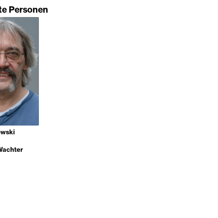
gte Personen
owski
Wachter