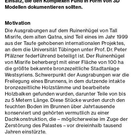
Einsatz, die den Komplexen Fund in Form von 3D
Modellen dokumentieren sollten.
Motivation
Die Ausgrabungen auf dem Ruinenhügel von Tall
Misrife, dem alten Qatna, sind Teil eines im Jahr 1999
aus der Taufe gehobenen internationalen Projektes,
an dem die Universität Tübingen unter Prof. Dr. Peter
Pfälzner federführend beteiligt ist. Der Ruinenhügel
von Misrife beherbergt mit einer Fläche von 100 ha
die größte bekannte bronzezeitliche Stadtanlage
Westsyriens. Schwerpunkt der Ausgrabungen war die
Freilegung eines Brunnens, in dem dutzende intakte
bronzezeitliche Holzstämme und bearbeitete
Holzbalken gefunden wurden, darunter Teile von bis
zu 5 Metern Länge. Diese Stücke wurden durch den
feuchten Boden im Brunnen über Jahrtausende
konserviert und gehörten vermutlich zu einer
Dachkonstruktion, die – möglicherweise im Zuge der
Zerstörung des Palastes – vor dreieinhalb tausend
Jahren einstürzte.