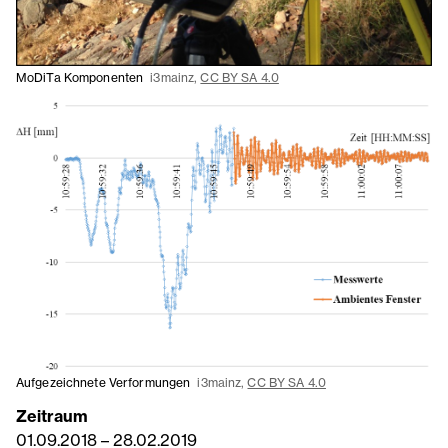
MoDiTa Komponenten
i3mainz,
CC BY SA 4.0
Aufgezeichnete Verformungen
i3mainz,
CC BY SA 4.0
Zeitraum
01.09.2018
–
28.02.2019