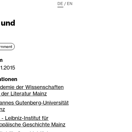
DE
/
EN
- und
ernment
m
11.2015
ationen
demie der Wissenschaften
 der Literatur Mainz
annes Gutenberg-Universität
nz
- Leibniz-Institut für
opäische Geschichte Mainz