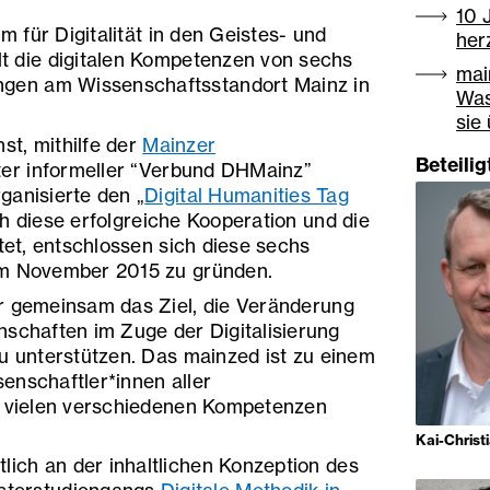
10 
 für Digitalität in den Geistes- und
herz
t die digitalen Kompetenzen von sechs
mai
ungen am Wissenschaftsstandort Mainz in
Was
sie
t, mithilfe der
Mainzer
Beteili
ster informeller “Verbund DHMainz”
ganisierte den „
Digital Humanities Tag
ch diese erfolgreiche Kooperation und die
etet, entschlossen sich diese sechs
im November 2015 zu gründen.
r gemeinsam das Ziel, die Veränderung
nschaften im Zuge der Digitalisierung
zu unterstützen. Das mainzed ist zu einem
enschaftler*innen aller
t vielen verschiedenen Kompetenzen
Kai-Christ
ich an der inhaltlichen Konzeption des