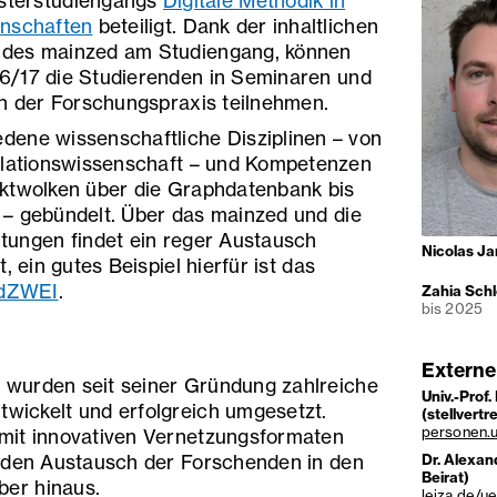
sterstudiengangs
Digitale Methodik in
enschaften
beteiligt. Dank der inhaltlichen
 des mainzed am Studiengang, können
6/17 die Studierenden in Seminaren und
an der Forschungspraxis teilnehmen.
dene wissenschaftliche Disziplinen – von
nslationswissenschaft – und Kompetenzen
nktwolken über die Graphdatenbank bis
 – gebündelt. Über das mainzed und die
tungen findet ein reger Austausch
Nicolas Ja
, ein gutes Beispiel hierfür ist das
dZWEI
.
Zahia Schl
bis 2025
Externe
wurden seit seiner Gründung zahlreiche
Univ.-Prof
wickelt und erfolgreich umgesetzt.
(stellvertr
personen.u
mit innovativen Vernetzungsformaten
Dr. Alexan
r den Austausch der Forschenden in den
Beirat)
ber hinaus.
leiza.de/u