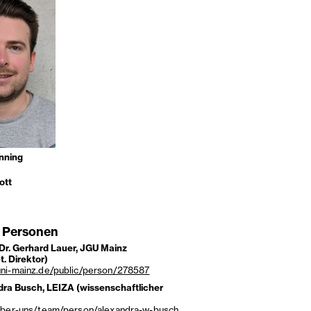
nning
ott
 Personen
. Dr. Gerhard Lauer, JGU Mainz
et. Direktor)
ni-mainz.de/public/person/278587
dra Busch, LEIZA (wissenschaftlicher
eber-uns/team/person/alexandra-w-busch