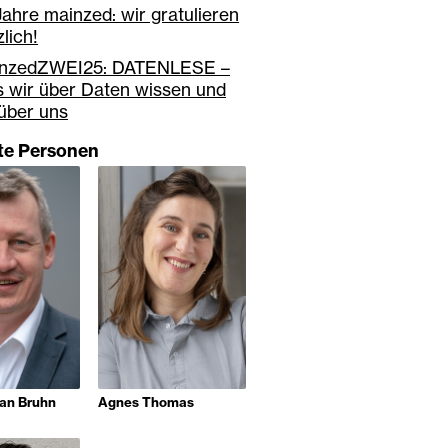
Jahre mainzed: wir gratulieren
lich!
nzedZWEI25: DATENLESE –
 wir über Daten wissen und
 über uns
gte Personen
ian Bruhn
Agnes Thomas