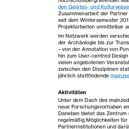
hochschulübergreifenden Ma
den Geistes- und Kulturwiss
Zusammenarbeit der Partner
seit dem Wintersemester 201
Projektarbeiten unmittelbar 
Im Netzwerk werden verschie
der Archäologie bis zur Tra
– von der Annotation von Pu
hin zum User-centred Design
vielen angebotenen Veranstal
zwischen den Disziplinen statt
jährlich stattfindende
mainze
Aktivitäten
Unter dem Dach des mainzed 
neue Forschungsvorhaben ent
Daneben bietet das Zentrum 
regelmäßig Möglichkeiten fü
Partnerinstitutionen und darü