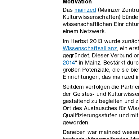
Motivation
Das
mainzed
(Mainzer Zentrum
Kulturwissenschaften) bündel
wissenschaftlichen Einricht
einem Netzwerk.
Im Herbst 2013 wurde zunächs
Wissenschaftsallianz
, ein er
gegründet. Dieser Verbund or
2014
“ in Mainz. Bestärkt dur
großen Potenziale, die sie bi
Einrichtungen, das mainzed 
Seitdem verfolgen die Partne
der Geistes- und Kulturwisse
gestaltend zu begleiten und 
Ort des Austausches für Wiss
Qualifizierungsstufen und mi
geworden.
Daneben war mainzed wesentl