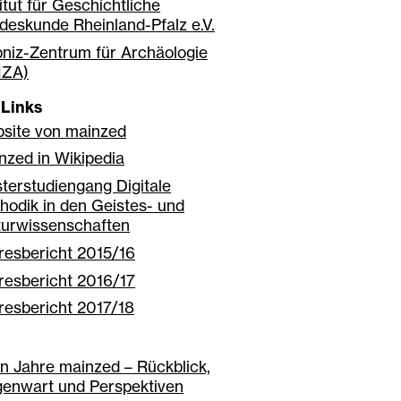
titut für Geschichtliche
deskunde Rheinland-Pfalz e.V.
bniz-Zentrum für Archäologie
IZA)
 Links
site von mainzed
nzed in Wikipedia
terstudiengang Digitale
hodik in den Geistes- und
turwissenschaften
resbericht 2015/16
resbericht 2016/17
resbericht 2017/18
n Jahre mainzed – Rückblick,
enwart und Perspektiven