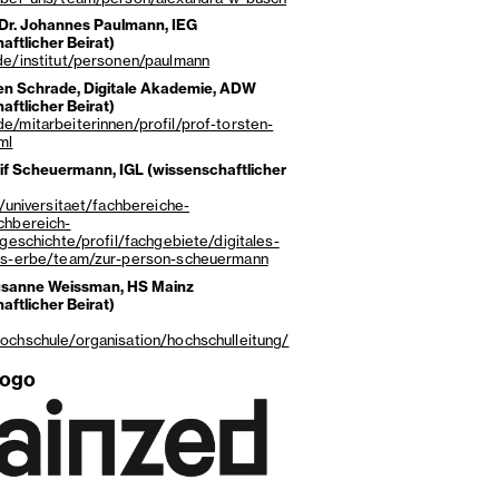
. Dr. Johannes Paulmann, IEG
aftlicher Beirat)
de/institut/personen/paulmann
ten Schrade, Digitale Akademie, ADW
aftlicher Beirat)
e/mitarbeiterinnen/profil/prof-torsten-
ml
Leif Scheuermann, IGL (wissenschaftlicher
e/universitaet/fachbereiche-
chbereich-
/geschichte/profil/fachgebiete/digitales-
hes-erbe/team/zur-person-scheuermann
Susanne Weissman, HS Mainz
aftlicher Beirat)
ochschule/organisation/hochschulleitung/
logo