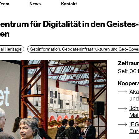
Team
News
Kontakt
ntrum für Digitalität in den Geistes
ten
tal Heritage
Geoinformation, Geodateninfrastrukturen und Geo-Gov
Zeitrau
Seit
06.
Kooper
Aka
und
Joh
Mai
IEG 
Eur