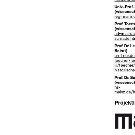
Univ.-Prof
(wissensch
ieg-mainz.
Prof. Tors
(wissensch
adwmainz.d
schrade.ht
Prof. Dr. 
Beirat)
uni-trier.d
faecher/fa
iii/faecher
historisc
Prof. Dr. 
(wissensch
hs-
mainz.de/h
Projekt