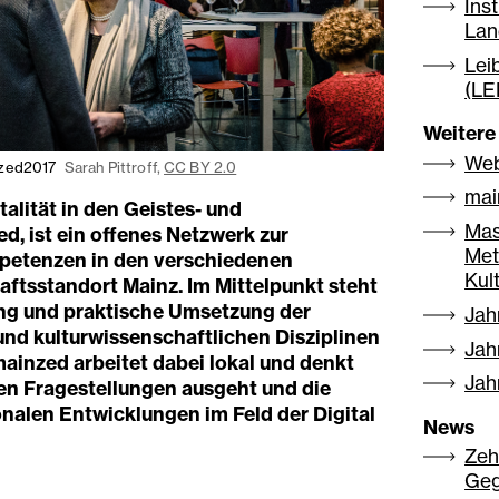
Ins
Lan
Lei
(LE
Weitere
Web
nzed2017
Sarah Pittroff,
CC BY 2.0
mai
alität in den Geistes- und
Mas
d, ist ein offenes Netzwerk zur
Met
petenzen in den verschiedenen
Kul
ftsstandort Mainz. Im Mittelpunkt steht
tung und praktische Umsetzung der
Jah
und kulturwissenschaftlichen Disziplinen
Jah
mainzed arbeitet dabei lokal und denkt
Jah
en Fragestellungen ausgeht und die
nalen Entwicklungen im Feld der Digital
News
Zeh
Geg