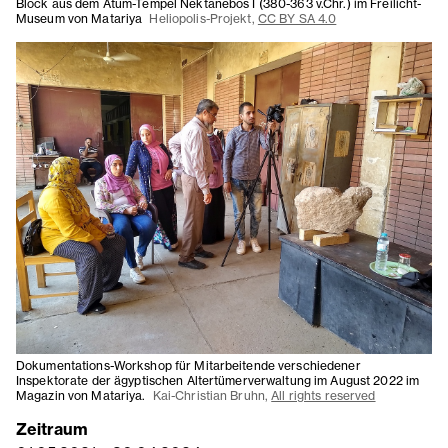
Block aus dem Atum-Tempel Nektanebos I (380-363 v.Chr.) im Freilicht-
Museum von Matariya
Heliopolis-Projekt,
CC BY SA 4.0
Dokumentations-Workshop für Mitarbeitende verschiedener
Inspektorate der ägyptischen Altertümerverwaltung im August 2022 im
Magazin von Matariya.
Kai-Christian Bruhn,
All rights reserved
Zeitraum