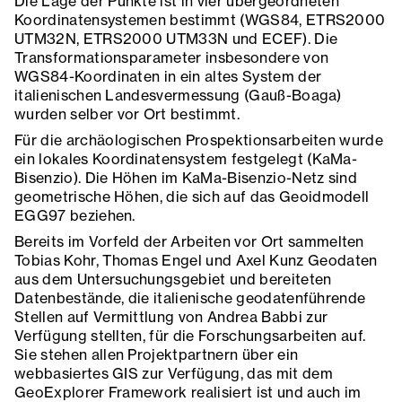
Die Lage der Punkte ist in vier übergeordneten
Koordinatensystemen bestimmt (WGS84, ETRS2000
UTM32N, ETRS2000 UTM33N und ECEF). Die
Transformationsparameter insbesondere von
WGS84-Koordinaten in ein altes System der
italienischen Landesvermessung (Gauß-Boaga)
wurden selber vor Ort bestimmt.
Für die archäologischen Prospektionsarbeiten wurde
ein lokales Koordinatensystem festgelegt (KaMa-
Bisenzio). Die Höhen im KaMa-Bisenzio-Netz sind
geometrische Höhen, die sich auf das Geoidmodell
EGG97 beziehen.
Bereits im Vorfeld der Arbeiten vor Ort sammelten
Tobias Kohr, Thomas Engel und Axel Kunz Geodaten
aus dem Untersuchungsgebiet und bereiteten
Datenbestände, die italienische geodatenführende
Stellen auf Vermittlung von Andrea Babbi zur
Verfügung stellten, für die Forschungsarbeiten auf.
Sie stehen allen Projektpartnern über ein
webbasiertes GIS zur Verfügung, das mit dem
GeoExplorer Framework realisiert ist und auch im