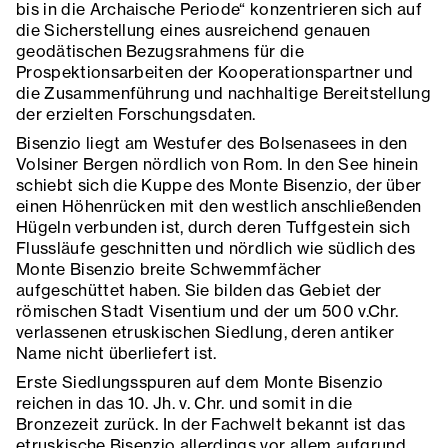
bis in die Archaische Periode“ konzentrieren sich auf
die Sicherstellung eines ausreichend genauen
geodätischen Bezugsrahmens für die
Prospektionsarbeiten der Kooperationspartner und
die Zusammenführung und nachhaltige Bereitstellung
der erzielten Forschungsdaten.
Bisenzio liegt am Westufer des Bolsenasees in den
Volsiner Bergen nördlich von Rom. In den See hinein
schiebt sich die Kuppe des Monte Bisenzio, der über
einen Höhenrücken mit den westlich anschließenden
Hügeln verbunden ist, durch deren Tuffgestein sich
Flussläufe geschnitten und nördlich wie südlich des
Monte Bisenzio breite Schwemmfächer
aufgeschüttet haben. Sie bilden das Gebiet der
römischen Stadt Visentium und der um 500 v.Chr.
verlassenen etruskischen Siedlung, deren antiker
Name nicht überliefert ist.
Erste Siedlungsspuren auf dem Monte Bisenzio
reichen in das 10. Jh. v. Chr. und somit in die
Bronzezeit zurück. In der Fachwelt bekannt ist das
etruskische Bisenzio allerdings vor allem aufgrund