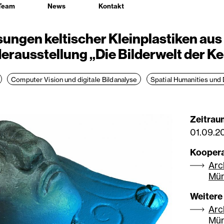
Team
News
Kontakt
ungen keltischer Kleinplastiken au
erausstellung „Die Bilderwelt der Ke
Computer Vision und digitale Bildanalyse
Spatial Humanities und 
Zeitrau
01.09.2
Koopera
Arc
Mü
Weitere
Arc
Mü