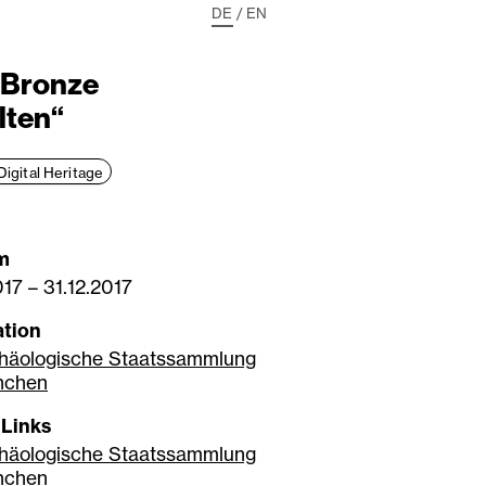
DE
/
EN
s Bronze
lten“
Digital Heritage
m
017
–
31.12.2017
tion
häologische Staatssammlung
nchen
 Links
häologische Staatssammlung
nchen