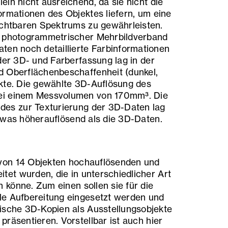
in nicht ausreichend, da sie nicht die
ormationen des Objektes liefern, um eine
ichtbaren Spektrums zu gewährleisten.
n photogrammetrischer Mehrbildverband
ten noch detaillierte Farbinformationen
der 3D- und Farberfassung lag in der
d Oberflächenbeschaffenheit (dunkel,
kte. Die gewählte 3D-Auflösung des
ei einem Messvolumen von 170mm³. Die
des zur Texturierung der 3D-Daten lag
twas höherauflösend als die 3D-Daten.
von 14 Objekten hochauflösenden und
itet wurden, die in unterschiedlicher Art
könne. Zum einen sollen sie für die
le Aufbereitung eingesetzt werden und
ische 3D-Kopien als Ausstellungsobjekte
räsentieren. Vorstellbar ist auch hier