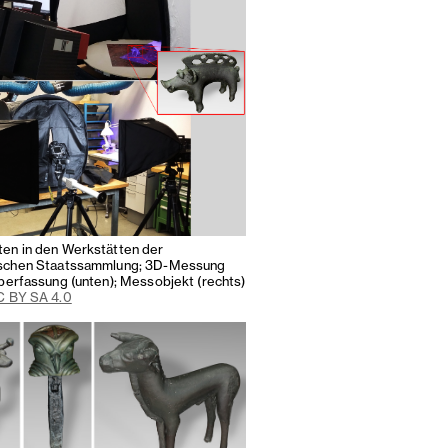
en in den Werkstätten der
ischen Staatssammlung; 3D-Messung
rberfassung (unten); Messobjekt (rechts)
 BY SA 4.0