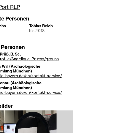
Port RLP
gte Personen
chs
Tobias Reich
bis 2018
 Personen
Prüß, B. Sc.
rofile/Angelique_Pruess/groups
s Will (Archäologische
mmlung München)
ie-bayern.de/en/kontakt-service/
enau (Archäologische
mmlung München)
ie-bayern.de/en/kontakt-service/
bilder