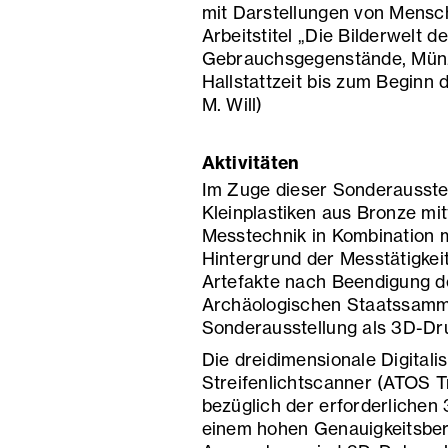
mit Darstellungen von Mensc
Arbeitstitel „Die Bilderwelt 
Gebrauchsgegenstände, Münze
Hallstattzeit bis zum Beginn 
M. Will)
Aktivitäten
Im Zuge dieser Sonderausstel
Kleinplastiken aus Bronze mi
Messtechnik in Kombination 
Hintergrund der Messtätigkei
Artefakte nach Beendigung de
Archäologischen Staatssamml
Sonderausstellung als 3D-Dru
Die dreidimensionale Digitali
Streifenlichtscanner (ATOS Tr
bezüglich der erforderlichen
einem hohen Genauigkeitsbere