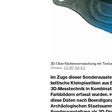
3D-Oberflächenvermaschung mit Textur 
i3mainz,
CC BY SA 4.0
Im Zuge dieser Sonderausstel
keltische Kleinplastiken aus
3D-Messtechnik in Kombinat
Farbbildern erfasst wurden. H
diese Daten nach Beendigung
Archäologischen Staatssamm
Sonderausstellung als 3D-Dru