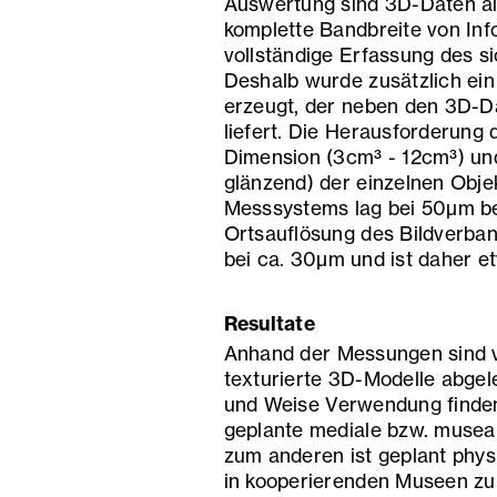
Auswertung sind 3D-Daten alle
komplette Bandbreite von Inf
vollständige Erfassung des s
Deshalb wurde zusätzlich ei
erzeugt, der neben den 3D-Da
liefert. Die Herausforderung 
Dimension (3cm³ - 12cm³) un
glänzend) der einzelnen Obje
Messsystems lag bei 50µm b
Ortsauflösung des Bildverban
bei ca. 30µm und ist daher e
Resultate
Anhand der Messungen sind 
texturierte 3D-Modelle abgele
und Weise Verwendung finden 
geplante mediale bzw. musea
zum anderen ist geplant phys
in kooperierenden Museen zu p