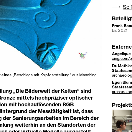
Sci
Beteili
Frank Boo
bis 2021
Externe
Angelique 
xing.com/p
Dr. Mathia
Staatssa
eines „Beschlags mit Kopfdarstellung“ aus Manching
archaeolog
Egon Blum
Staatssa
lung „Die Bilderwelt der Kelten“ sind
archaeolog
 Bronze mittels hochpräziser optischer
ion mit hochauflösenden RGB
Projekt
intergrund der Messtätigkeit ist, dass
 der Sanierungsarbeiten im Bereich der
lung weiterhin an den Standorten der
ck oder virtuelle Modelle ausgestellt