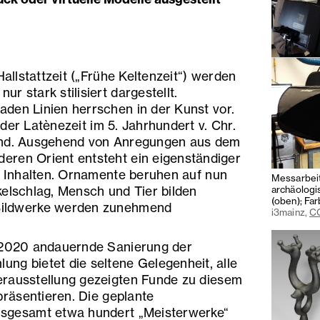
Hallstattzeit („Frühe Keltenzeit“) werden
r stark stilisiert dargestellt.
den Linien herrschen in der Kunst vor.
der Latènezeit im 5. Jahrhundert v. Chr.
end. Ausgehend von Anregungen aus dem
eren Orient entsteht ein eigenständiger
en Inhalten. Ornamente beruhen auf nun
Messarbeit
archäolog
kelschlag, Mensch und Tier bilden
(oben); Fa
Bildwerke werden zunehmend
i3mainz,
CC
.
e 2020 andauernde Sanierung der
ng bietet die seltene Gelegenheit, alle
erausstellung gezeigten Funde zu diesem
räsentieren. Die geplante
nsgesamt etwa hundert „Meisterwerke“