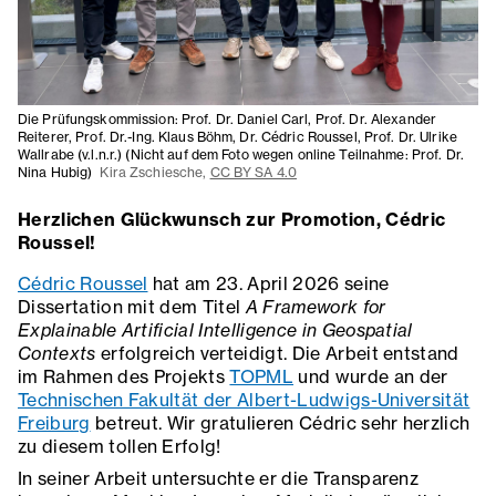
Die Prüfungskommission: Prof. Dr. Daniel Carl, Prof. Dr. Alexander
Reiterer, Prof. Dr.-Ing. Klaus Böhm, Dr. Cédric Roussel, Prof. Dr. Ulrike
Wallrabe (v.l.n.r.) (Nicht auf dem Foto wegen online Teilnahme: Prof. Dr.
Nina Hubig)
Kira Zschiesche,
CC BY SA 4.0
Herzlichen Glückwunsch zur Promotion, Cédric
Roussel!
Cédric Roussel
hat am 23. April 2026 seine
Dissertation mit dem Titel
A Framework for
Explainable Artificial Intelligence in Geospatial
Contexts
erfolgreich verteidigt. Die Arbeit entstand
im Rahmen des Projekts
TOPML
und wurde an der
Technischen Fakultät der Albert-Ludwigs-Universität
Freiburg
betreut. Wir gratulieren Cédric sehr herzlich
zu diesem tollen Erfolg!
In seiner Arbeit untersuchte er die Transparenz