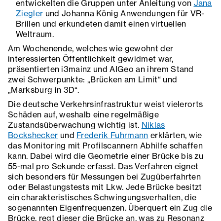
entwickelten die Gruppen unter Anleitung von
Jana
Ziegler
und Johanna König Anwendungen für VR-
Brillen und erkundeten damit einen virtuellen
Weltraum.
Am Wochenende, welches wie gewohnt der
interessierten Öffentlichkeit gewidmet war,
präsentierten i3mainz und AIGeo an ihrem Stand
zwei Schwerpunkte: „Brücken am Limit“ und
„Marksburg in 3D“.
Die deutsche Verkehrsinfrastruktur weist vielerorts
Schäden auf, weshalb eine regelmäßige
Zustandsüberwachung wichtig ist.
Niklas
Bockshecker
und
Frederik Fuhrmann
erklärten, wie
das Monitoring mit Profilscannern Abhilfe schaffen
kann. Dabei wird die Geometrie einer Brücke bis zu
55-mal pro Sekunde erfasst. Das Verfahren eignet
sich besonders für Messungen bei Zugüberfahrten
oder Belastungstests mit Lkw. Jede Brücke besitzt
ein charakteristisches Schwingungsverhalten, die
sogenannten Eigenfrequenzen. Überquert ein Zug die
Brücke, regt dieser die Brücke an, was zu Resonanz