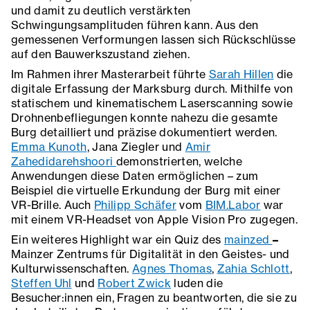
und damit zu deutlich verstärkten
Schwingungsamplituden führen kann. Aus den
gemessenen Verformungen lassen sich Rückschlüsse
auf den Bauwerkszustand ziehen.
Im Rahmen ihrer Masterarbeit führte
Sarah Hillen
die
digitale Erfassung der Marksburg durch. Mithilfe von
statischem und kinematischem Laserscanning sowie
Drohnenbefliegungen konnte nahezu die gesamte
Burg detailliert und präzise dokumentiert werden.
Emma Kunoth
, Jana Ziegler und
Amir
Zahedidarehshoori
demonstrierten, welche
Anwendungen diese Daten ermöglichen – zum
Beispiel die virtuelle Erkundung der Burg mit einer
VR-Brille. Auch
Philipp Schäfer
vom
BIM.Labor
war
mit einem VR-Headset von Apple Vision Pro zugegen.
Ein weiteres Highlight war ein Quiz des
mainzed
–
Mainzer Zentrums für Digitalität in den Geistes- und
Kulturwissenschaften.
Agnes Thomas
,
Zahia Schlott
,
Steffen Uhl
und
Robert Zwick
luden die
Besucher:innen ein, Fragen zu beantworten, die sie zu